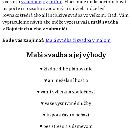
zverte ju
svadobnej agentúre
. Hoci bude malá počtom hostí,
na počte či rozsahu svadobných služieb môže byť
rovnakoštedrá ako all inclusive svadba vo veľkom. Radi Vám
vypracujeme návrh ako môže vyzerať vaša
malá svadba
v Bojniciach alebo v zahraničí.
Bude vás zaujímať:
Malá svadba či svadba v malom
Malá svadba a jej výhody
♥ žiadne dlhé plánovanie
♥ ani neželaní hostia
♥ vami vyberaná spoločnosť
♥ vaše vysnívané služby
♥ úspora času a peňazí
♥ bez stresu a s úsmevom