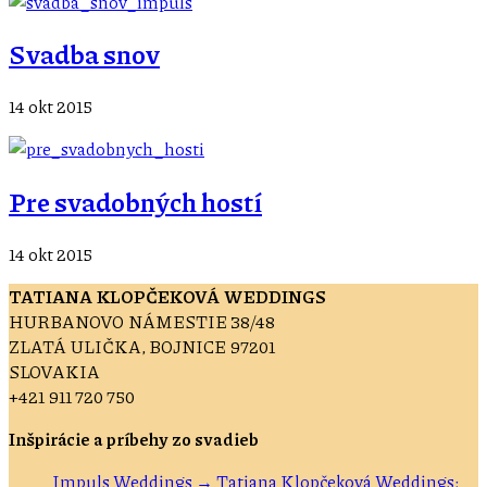
Svadba snov
14 okt 2015
Pre svadobných hostí
14 okt 2015
TATIANA KLOPČEKOVÁ WEDDINGS
HURBANOVO NÁMESTIE 38/48
ZLATÁ ULIČKA, BOJNICE 97201
SLOVAKIA
+421 911 720 750
Inšpirácie a príbehy zo svadieb
Impuls Weddings → Tatiana Klopčeková Weddings: