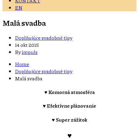
KONTAKT
EN
Malá svadba
Doplňujúce svadobné tipy
14 okt 2015
By
impuls
Home
Doplňujúce svadobné tipy
Malá svadba
♥ Komorná atmosféra
♥ Efektívne plánovanie
♥ Super zážitok
♥