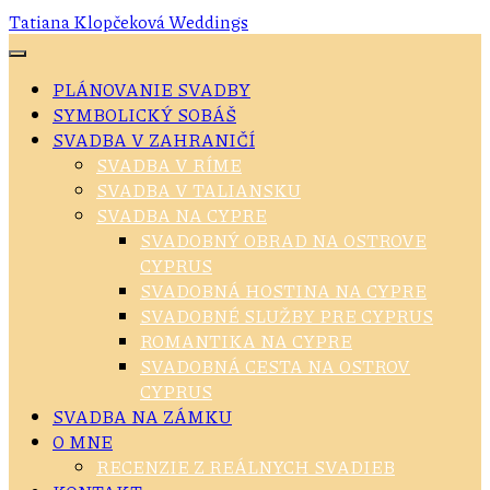
Tatiana Klopčeková Weddings
Toggle
navigation
PLÁNOVANIE SVADBY
SYMBOLICKÝ SOBÁŠ
SVADBA V ZAHRANIČÍ
SVADBA V RÍME
SVADBA V TALIANSKU
SVADBA NA CYPRE
SVADOBNÝ OBRAD NA OSTROVE
CYPRUS
SVADOBNÁ HOSTINA NA CYPRE
SVADOBNÉ SLUŽBY PRE CYPRUS
ROMANTIKA NA CYPRE
SVADOBNÁ CESTA NA OSTROV
CYPRUS
SVADBA NA ZÁMKU
O MNE
RECENZIE Z REÁLNYCH SVADIEB