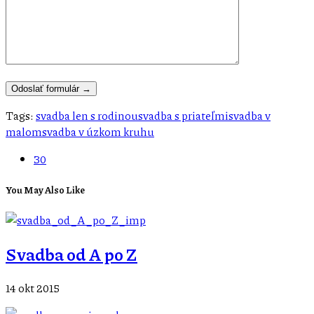
Tags:
svadba len s rodinou
svadba s priateľmi
svadba v
malom
svadba v úzkom kruhu
30
You May Also Like
Svadba od A po Z
14 okt 2015