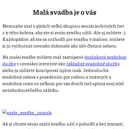
Malá svadba je o vás
Nemusíte mať v pätách veľkú skupinu senzáciechtivých tiet
z x-tého kolena, aby ste si svoju svadbu užili. Ale aj môžete :).
Každopádne, ak ste sa rozhodli pre svadbu v malom, môžete
si ju vychutnať rovnako dokonale ako 100-člennú oslavu.
Na malej svadbe môžete mať zastúpené
doplnkové svadobné
služby
v rovnakej intenzite ako
základné svadobné služby
,
alebo ju môžete koncipovať úplne inak. Jednoduchá
svadobná oslava s posedením pre rodinu a známych a
svadobná cesta vo veľkom pre vás dvoch tiež splnia svoj účel
nezabudnuteľného zážitku.
Ak si chcete svoju malú svadbu užiť v pohodlí a bez starostí,