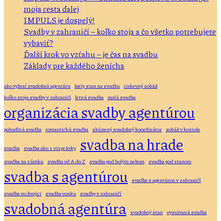
moja cesta ďalej
IMPULS je dospelý!
Svadby v zahraničí – koľko stoja a čo všetko potrebujete
vybaviť?
Ďalší krok vo vzťahu – je čas na svadbu
Základy pre každého ženícha
ako vybrať svadobnú agentúru
biely stan na svadbu
cirkevný sobáš
koľko stoja svadby v zahraničí
letná svadba
malá svadba
organizácia svadby agentúrou
pohodlná svadba
romantická svadba
skúsený svadobný koordinátor
sobáš v kostole
svadba na hrade
svadba
svadba ako z rozprávky
svadba na zámku
svadba od A do Z
svadba pod holým nebom
svadba pod stanom
svadba s agentúrou
svadba s agentúrou v zahraničí
svadba vo dvojici
svadba vonku
svadby v zahraničí
svadobná agentúra
svadobný stan
vysnívaná svadba