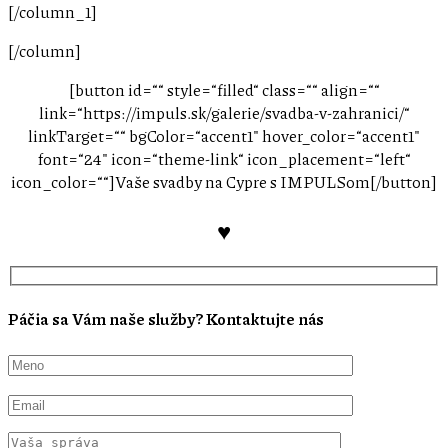
[/column_1]
[/column]
[button id=““ style=“filled“ class=““ align=““
link=“https://impuls.sk/galerie/svadba-v-zahranici/“
linkTarget=““ bgColor=“accent1″ hover_color=“accent1″
font=“24″ icon=“theme-link“ icon_placement=“left“
icon_color=““]Vaše svadby na Cypre s IMPULSom[/button]
♥
Páčia sa Vám naše služby? Kontaktujte nás