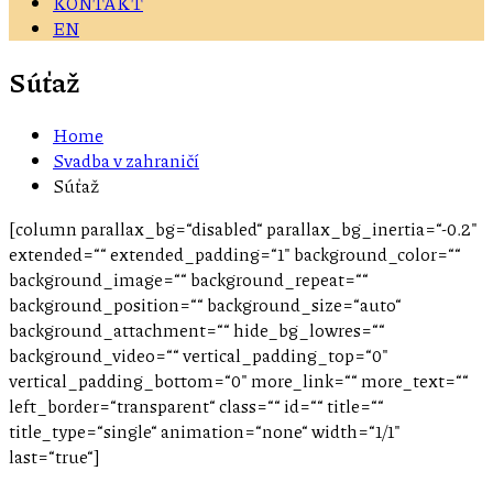
KONTAKT
EN
Súťaž
Home
Svadba v zahraničí
Súťaž
[column parallax_bg=“disabled“ parallax_bg_inertia=“-0.2″
extended=““ extended_padding=“1″ background_color=““
background_image=““ background_repeat=““
background_position=““ background_size=“auto“
background_attachment=““ hide_bg_lowres=““
background_video=““ vertical_padding_top=“0″
vertical_padding_bottom=“0″ more_link=““ more_text=““
left_border=“transparent“ class=““ id=““ title=““
title_type=“single“ animation=“none“ width=“1/1″
last=“true“]