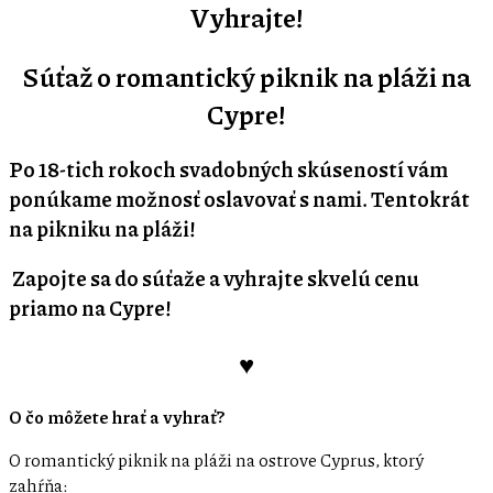
Vyhrajte!
Súťaž o romantický piknik na pláži na
Cypre!
Po 18-tich rokoch svadobných skúseností vám
ponúkame možnosť oslavovať s nami. Tentokrát
na pikniku na pláži!
Zapojte sa do súťaže a vyhrajte skvelú cenu
priamo na Cypre!
♥
O čo môžete hrať a vyhrať?
O romantický piknik na pláži na ostrove Cyprus, ktorý
zahŕňa: