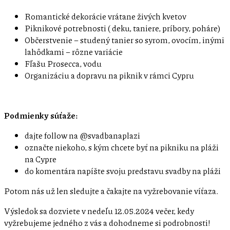
Romantické dekorácie vrátane živých kvetov
Piknikové potrebnosti ( deku, taniere, príbory, poháre)
Občerstvenie – studený tanier so syrom, ovocím, inými
lahôdkami – rôzne variácie
Fľašu Prosecca, vodu
Organizáciu a dopravu na piknik v rámci Cypru
Podmienky súťaže:
dajte follow na @svadbanaplazi
označte niekoho, s kým chcete byť na pikniku na pláži
na Cypre
do komentára napíšte svoju predstavu svadby na pláži
Potom nás už len sledujte a čakajte na vyžrebovanie víťaza.
Výsledok sa dozviete v nedeľu 12.05.2024 večer, kedy
vyžrebujeme jedného z vás a dohodneme si podrobnosti!