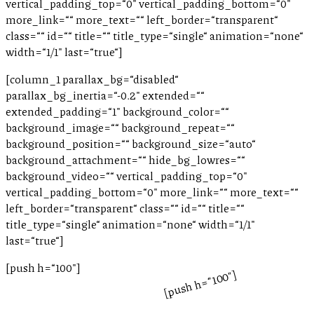
vertical_padding_top=“0″ vertical_padding_bottom=“0″
more_link=““ more_text=““ left_border=“transparent“
class=““ id=““ title=““ title_type=“single“ animation=“none“
width=“1/1″ last=“true“]
[column_1 parallax_bg=“disabled“
parallax_bg_inertia=“-0.2″ extended=““
extended_padding=“1″ background_color=““
background_image=““ background_repeat=““
background_position=““ background_size=“auto“
background_attachment=““ hide_bg_lowres=““
background_video=““ vertical_padding_top=“0″
vertical_padding_bottom=“0″ more_link=““ more_text=““
left_border=“transparent“ class=““ id=““ title=““
title_type=“single“ animation=“none“ width=“1/1″
last=“true“]
[push h=“100″]
[push h=“100″]
Svadba na Cypre?