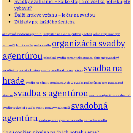
Svadby v zahraničí – koľko stoja a čo všetko potrebujete
vybaviť?
Ďalší krok vo vzťahu – je čas na svadbu
Základy pre každého ženícha
ako vybrať svadobnú agentúru
biely stan na svadbu
cirkevný sobáš
koľko stoja svadby v
organizácia svadby
zahraničí
letná svadba
malá svadba
agentúrou
pohodlná svadba
romantická svadba
skúsený svadobný
svadba na
koordinátor
sobáš v kostole
svadba
svadba ako z rozprávky
hrade
svadba na zámku
svadba od A do Z
svadba pod holým nebom
svadba pod
svadba s agentúrou
stanom
svadba s agentúrou v zahraničí
svadobná
svadba vo dvojici
svadba vonku
svadby v zahraničí
agentúra
svadobný stan
vysnívaná svadba
zámocká svadba
Čo sú cookies, pixely a na čo ich potrebujeme?