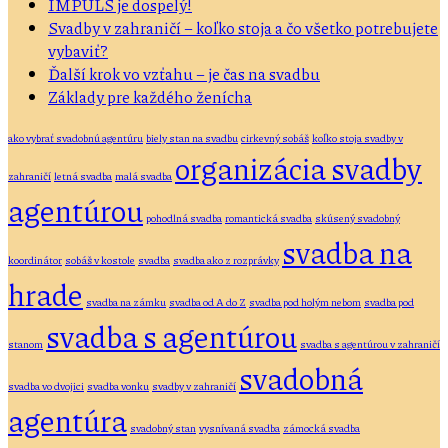
IMPULS je dospelý!
Svadby v zahraničí – koľko stoja a čo všetko potrebujete
vybaviť?
Ďalší krok vo vzťahu – je čas na svadbu
Základy pre každého ženícha
ako vybrať svadobnú agentúru
biely stan na svadbu
cirkevný sobáš
koľko stoja svadby v
organizácia svadby
zahraničí
letná svadba
malá svadba
agentúrou
pohodlná svadba
romantická svadba
skúsený svadobný
svadba na
koordinátor
sobáš v kostole
svadba
svadba ako z rozprávky
hrade
svadba na zámku
svadba od A do Z
svadba pod holým nebom
svadba pod
svadba s agentúrou
stanom
svadba s agentúrou v zahraničí
svadobná
svadba vo dvojici
svadba vonku
svadby v zahraničí
agentúra
svadobný stan
vysnívaná svadba
zámocká svadba