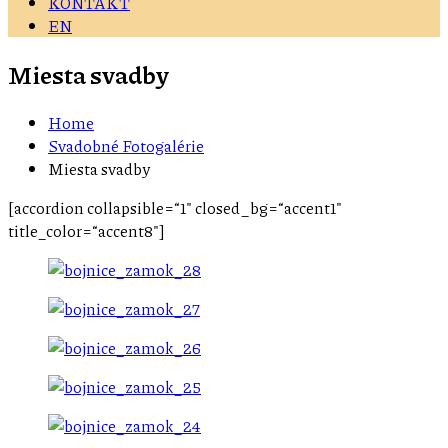
KONTAKT
EN
Miesta svadby
Home
Svadobné Fotogalérie
Miesta svadby
[accordion collapsible=“1″ closed_bg=“accent1″
title_color=“accent8″]