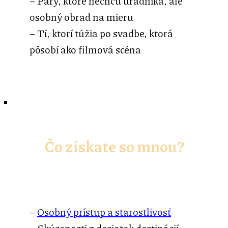
– Páry, ktoré nechcú úradníka, ale
osobný obrad na mieru
– Tí, ktorí túžia po svadbe, ktorá
pôsobí ako filmová scéna
Čo získate so mnou?
–
Osobný prístup a starostlivosť