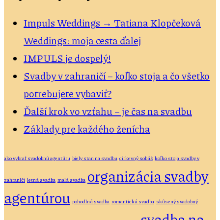
Impuls Weddings → Tatiana Klopčeková
Weddings: moja cesta ďalej
IMPULS je dospelý!
Svadby v zahraničí – koľko stoja a čo všetko
potrebujete vybaviť?
Ďalší krok vo vzťahu – je čas na svadbu
Základy pre každého ženícha
ako vybrať svadobnú agentúru
biely stan na svadbu
cirkevný sobáš
koľko stoja svadby v
organizácia svadby
zahraničí
letná svadba
malá svadba
agentúrou
pohodlná svadba
romantická svadba
skúsený svadobný
svadba na