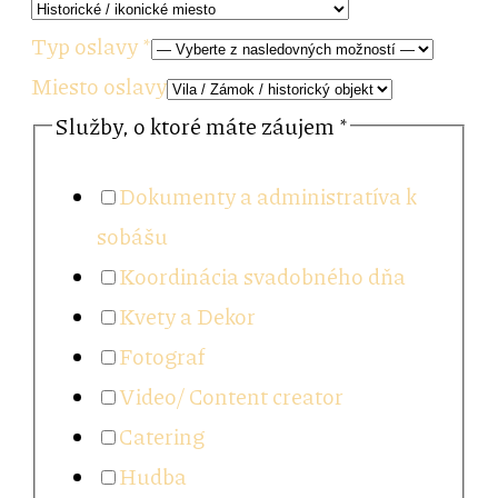
Vaše
Typ oslavy
*
alebo
Miesto oslavy
Služby, o ktoré máte záujem
*
Dokumenty a administratíva k
sobášu
Koordinácia svadobného dňa
Kvety a Dekor
Fotograf
Video/ Content creator
Catering
Hudba