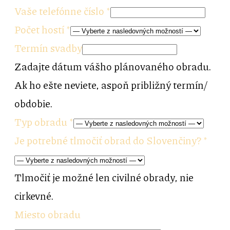
Vaše telefónne číslo
*
Počet hostí
*
Termín svadby
Zadajte dátum vášho plánovaného obradu.
Ak ho ešte neviete, aspoň približný termín/
obdobie.
Typ obradu
*
Je potrebné tlmočiť obrad do Slovenčiny?
*
Tlmočiť je možné len civilné obrady, nie
cirkevné.
Miesto obradu